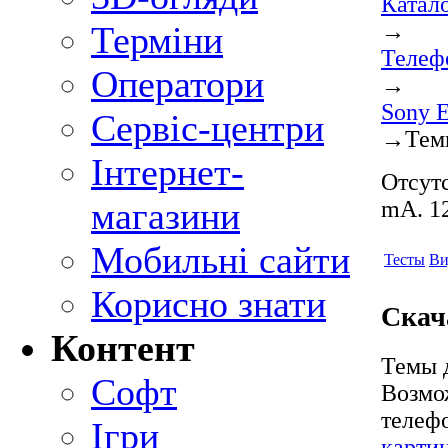
Катал
→
Терміни
Телеф
Оператори
→
Sony E
Сервіс-центри
→
Тем
Інтернет-
Отсутс
магазини
mA. 12
Мобильні сайти
Тесты
Ви
Корисно знати
Скача
Контент
Темы д
Софт
Возмо
телеф
Ігри
карти