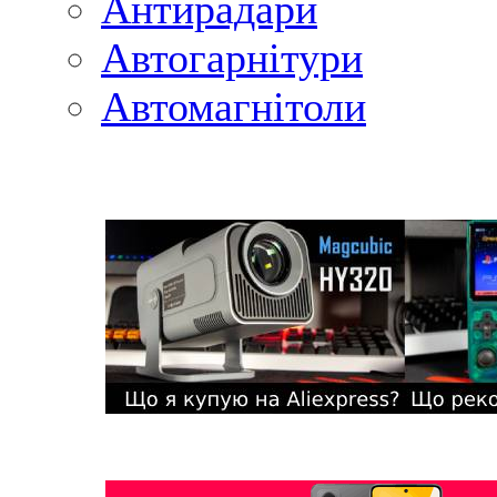
Антирадари
Автогарнітури
Автомагнітоли