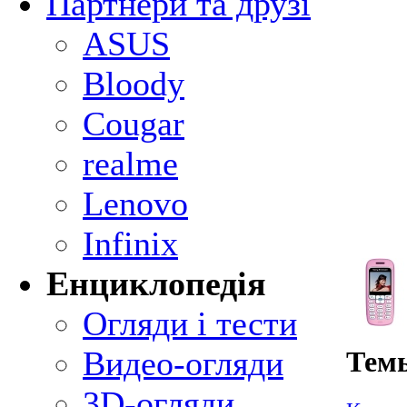
Партнери та друзі
ASUS
Bloody
Cougar
realme
Lenovo
Infinix
Енциклопедія
Огляди і тести
Видео-огляди
Темы
3D-огляди